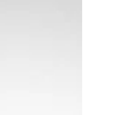
dein eigenes Bewusstsein zeigt. Deshalb
können zwei Menschen derselben Person
begegnen und dennoch mit völlig untersch