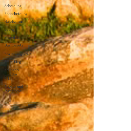
Scheidung
Ehescheidung
Narzissmus
Betrug
Mitgefühl
Das Gesetz
der
Anziehungskraft
Erste Blog
Kollegen
und die
Arbeit
Ängste und
Symptome