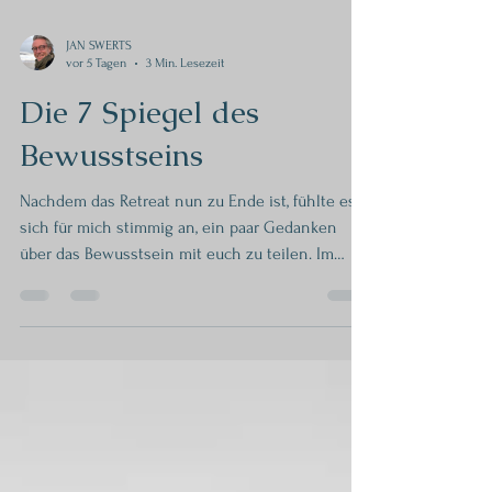
JAN SWERTS
vor 5 Tagen
3 Min. Lesezeit
Die 7 Spiegel des
Bewusstseins
Nachdem das Retreat nun zu Ende ist, fühlte es
sich für mich stimmig an, ein paar Gedanken
über das Bewusstsein mit euch zu teilen. Im
Retreat ging es um Manifestation – doch jeder
Mensch erlebt und lebt dieses Thema auf seine
ganz eigene Weise. Jeder Mensch, dem du
begegnest, hält dir einen Spiegel vor. Natürlich
keinen echten Spiegel, sondern einen, der dir