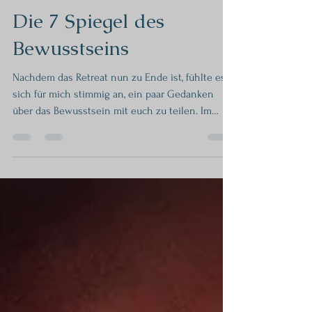
JAN SWERTS
vor 5 Tagen
3 Min. Lesezeit
Die 7 Spiegel des
Bewusstseins
Nachdem das Retreat nun zu Ende ist, fühlte es
sich für mich stimmig an, ein paar Gedanken
über das Bewusstsein mit euch zu teilen. Im
Retreat ging es um Manifestation – doch jeder
Mensch erlebt und lebt dieses Thema auf seine
ganz eigene Weise. Jeder Mensch, dem du
begegnest, hält dir einen Spiegel vor. Natürlich
keinen echten Spiegel, sondern einen, der dir
dein eigenes Bewusstsein zeigt. Deshalb
können zwei Menschen derselben Person
begegnen und dennoch mit völlig untersch