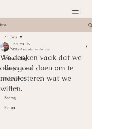
Post
All Posts
JAN SWERTS
All Posts
25 jan
1 minuten om te lezen
We denken vaak dat we
Echtscheiding
alles goed doen om te
Collega's en werk
manifesteren wat we
Narcisme
willen.
Burn-out
Bedrog
Kanker