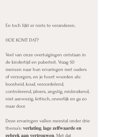
En toch lijkt er niets te veranderen. 
HOE KOMT DAT?
Veel van onze overtuigingen ontstaan in 
de kindertijd en puberteit. Vraag 50 
mensen naar hun ervaringen met ouders 
of verzorgers, en je hoort woorden als: 
boosheid, koud, veroordelend, 
controlerend, jaloers, angstig, misbruikend, 
niet aanwezig, kritisch, oneerlijk en ga zo 
maar door. 
Deze ervaringen vallen meestal onder drie 
thema’s: 𝐯𝐞𝐫𝐥𝐚𝐭𝐢𝐧𝐠, 𝐥𝐚𝐠𝐞 𝐳𝐞𝐥𝐟𝐰𝐚𝐚𝐫𝐝𝐞 𝐞𝐧 
𝐠𝐞𝐛𝐫𝐞𝐤 𝐚𝐚𝐧 𝐯𝐞𝐫𝐭𝐫𝐨𝐮𝐰𝐞𝐧. Met dat 