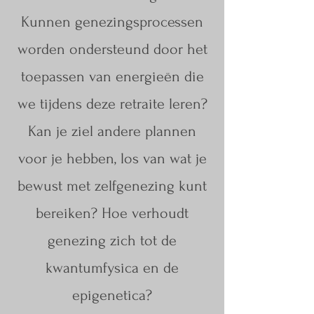
Kunnen genezingsprocessen
worden ondersteund door het
toepassen van energieën die
we tijdens deze retraite leren?
Kan je ziel andere plannen
voor je hebben, los van wat je
bewust met zelfgenezing kunt
bereiken? Hoe verhoudt
genezing zich tot de
kwantumfysica en de
epigenetica?