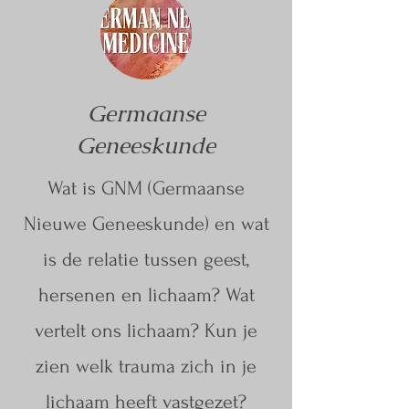
Germaanse
Geneeskunde
Wat is GNM (Germaanse
Nieuwe Geneeskunde) en wat
is de relatie tussen geest,
hersenen en lichaam? Wat
vertelt ons lichaam? Kun je
zien welk trauma zich in je
lichaam heeft vastgezet?