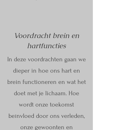
Voordracht brein en
hartfuncties
In deze voordrachten gaan we
dieper in hoe ons hart en
brein functioneren en wat het
doet met je lichaam. Hoe
wordt onze toekomst
beïnvloed door ons verleden,
onze gewoonten en