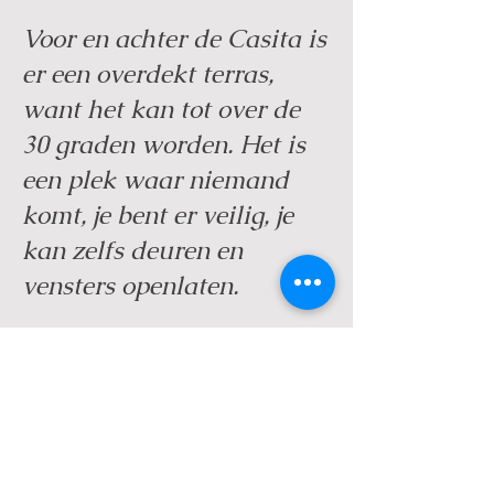
Voor en achter de Casita is
er een overdekt terras,
want het kan tot over de
30 graden worden. Het is
een plek waar niemand
komt, je bent er veilig, je
kan zelfs deuren en
vensters openlaten.
Er is ook een BBQ
aanwezig. Je kan rond de
Casita rustig relaxen voor
en na de voordrachten. Of