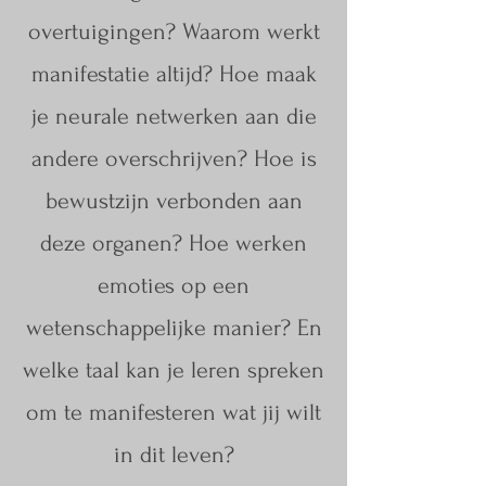
overtuigingen? Waarom werkt
manifestatie altijd? Hoe maak
je neurale netwerken aan die
andere overschrijven? Hoe is
bewustzijn verbonden aan
deze organen? Hoe werken
emoties op een
wetenschappelijke manier? En
welke taal kan je leren spreken
om te manifesteren wat jij wilt
in dit leven?