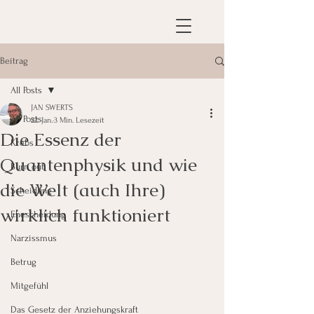
Beitrag
All Posts
JAN SWERTS
All Posts
22. Jan.
3 Min. Lesezeit
Die Essenz der
Krebs
Quantenphysik und wie
Burn out
die Welt (auch Ihre)
Scheidung
wirklich funktioniert
Ehescheidung
Narzissmus
Betrug
Mitgefühl
Das Gesetz der Anziehungskraft