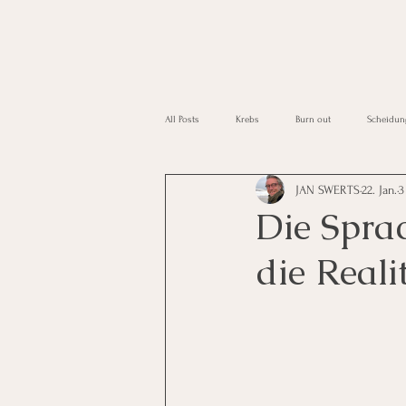
All Posts
Krebs
Burn out
Scheidun
JAN SWERTS
22. Jan.
3
Erste Blog
Kollegen und die Arbeit
Die Spra
die Reali