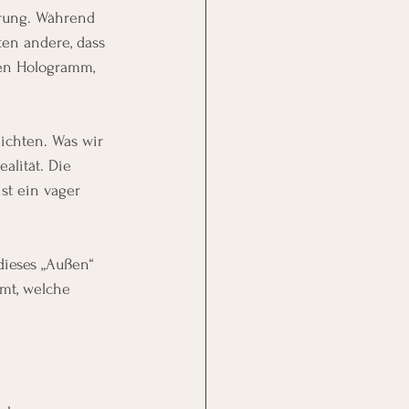
hrung. Während 
en andere, dass 
en Hologramm, 
ichten. Was wir 
alität. Die 
st ein vager 
dieses „Außen“ 
mmt, welche 