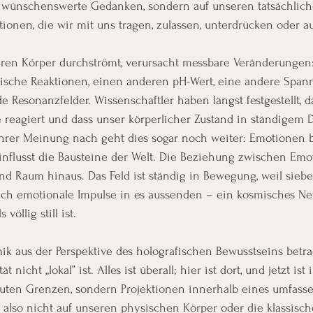
 wünschenswerte Gedanken, sondern auf unseren tatsächlich
ionen, die wir mit uns tragen, zulassen, unterdrücken oder au
eren Körper durchströmt, verursacht messbare Veränderungen
ische Reaktionen, einen anderen pH-Wert, eine andere Span
de Resonanzfelder. Wissenschaftler haben längst festgestellt,
 reagiert und dass unser körperlicher Zustand in ständigem 
 Ihrer Meinung nach geht dies sogar noch weiter: Emotionen 
flusst die Bausteine der Welt. Die Beziehung zwischen Emot
nd Raum hinaus. Das Feld ist ständig in Bewegung, weil siebe
ch emotionale Impulse in es aussenden – ein kosmisches Net
 völlig still ist.
k aus der Perspektive des holografischen Bewusstseins betra
ät nicht „lokal” ist. Alles ist überall; hier ist dort, und jetzt is
uten Grenzen, sondern Projektionen innerhalb eines umfass
 also nicht auf unseren physischen Körper oder die klassisc