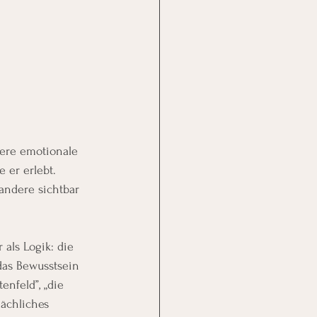
ere emotionale 
 er erlebt. 
andere sichtbar 
als Logik: die 
das Bewusstsein 
nfeld”, „die 
lächliches 