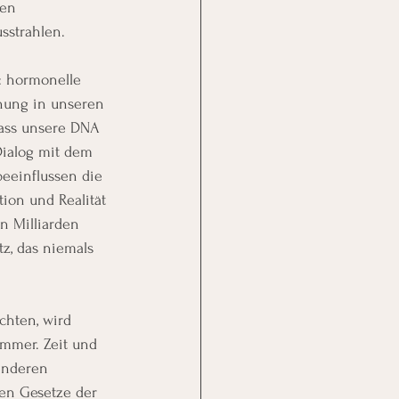
en 
sstrahlen.
: hormonelle 
nung in unseren 
 dass unsere DNA 
Dialog mit dem 
beeinflussen die 
ion und Realität 
n Milliarden 
z, das niemals 
chten, wird 
t immer. Zeit und 
enderen 
hen Gesetze der 