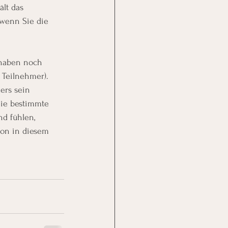
lt das 
 wenn Sie die 
 haben noch 
 Teilnehmer). 
ers sein 
Sie bestimmte 
d fühlen, 
ion in diesem 