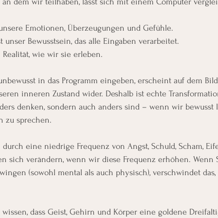
, an dem wir teilhaben, lässt sich mit einem Computer vergle
 unsere Emotionen, Überzeugungen und Gefühle.
t unser Bewusstsein, das alle Eingaben verarbeitet.
 Realität, wie wir sie erleben.
unbewusst in das Programm eingeben, erscheint auf dem Bild
eren inneren Zustand wider. Deshalb ist echte Transformatio
ders denken, sondern auch anders sind – wenn wir bewusst l
n zu sprechen.
durch eine niedrige Frequenz von Angst, Schuld, Scham, Eife
n sich verändern, wenn wir diese Frequenz erhöhen. Wenn S
ingen (sowohl mental als auch physisch), verschwindet das,
u wissen, dass Geist, Gehirn und Körper eine goldene Dreifalti