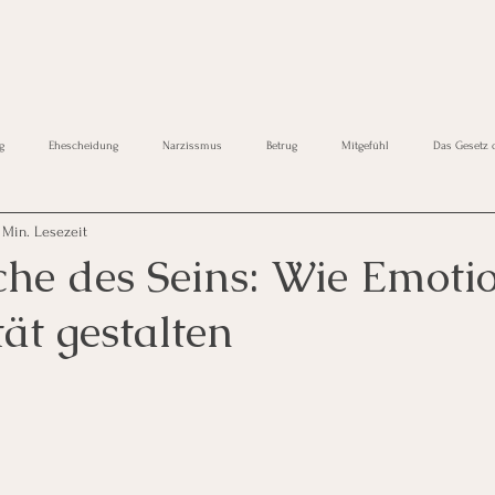
g
Ehescheidung
Narzissmus
Betrug
Mitgefühl
Das Gesetz 
 Min. Lesezeit
Ängste und Symptome
che des Seins: Wie Emoti
tät gestalten