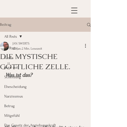
Beitrag
All Posts
JAN SWERTS
All Posts
22. Jan.
2 Min. Lesezeit
DIE MYSTISCHE
Krebs
GÖTTLICHE ZELLE.
Burn out
Was ist das?
Scheidung
Ehescheidung
Narzissmus
Betrug
Mitgefühl
Das Gesetz der Anziehungskraft