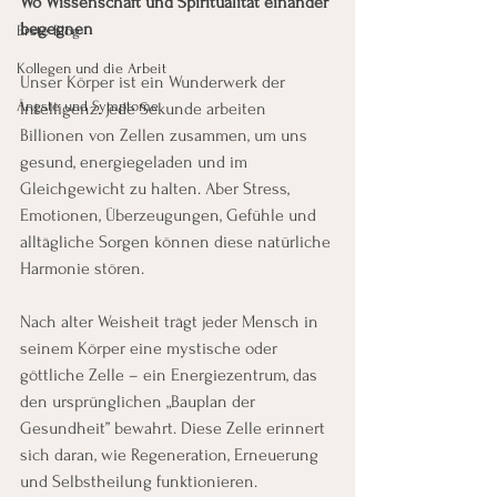
Wo Wissenschaft und Spiritualitat einander 
begegnen
Erste Blog
Kollegen und die Arbeit
Unser Körper ist ein Wunderwerk der 
Ängste und Symptome
Intelligenz. Jede Sekunde arbeiten 
Billionen von Zellen zusammen, um uns 
gesund, energiegeladen und im 
Gleichgewicht zu halten. Aber Stress, 
Emotionen, Überzeugungen, Gefühle und 
alltägliche Sorgen können diese natürliche 
Harmonie stören.
Nach alter Weisheit trägt jeder Mensch in 
seinem Körper eine mystische oder 
göttliche Zelle – ein Energiezentrum, das 
den ursprünglichen „Bauplan der 
Gesundheit” bewahrt. Diese Zelle erinnert 
sich daran, wie Regeneration, Erneuerung 
und Selbstheilung funktionieren.